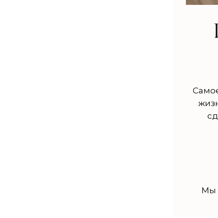
Самое
жизн
сд
Мы 