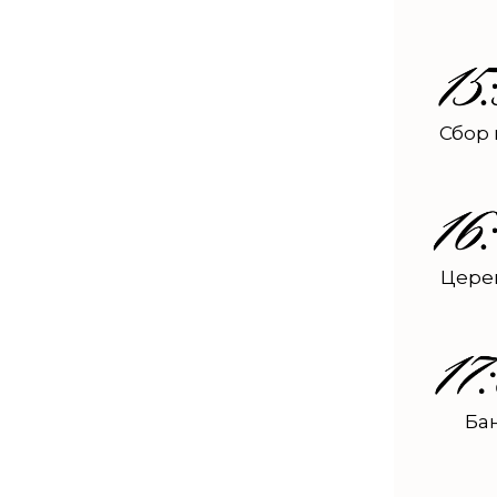
Сбор 
Цере
Ба