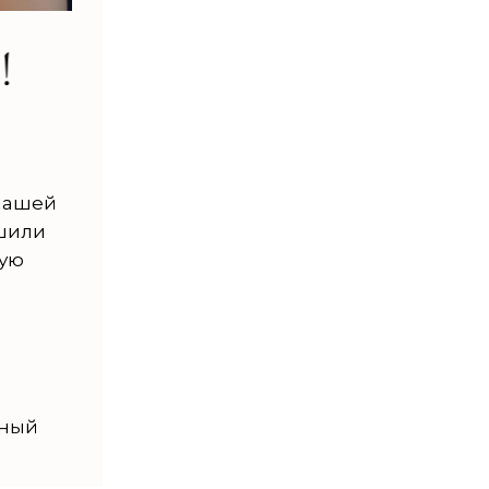
 нашей
ешили
ную
сный