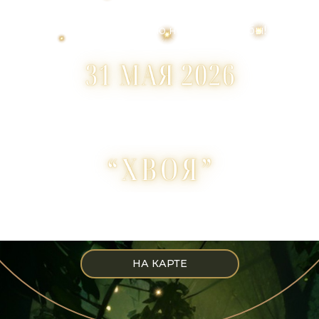
разделить с нами торжество,
посвященное дню нашей свадьбы!
Будем рады видеть Вас в
парк-отеле:
г.Бердск, Речкуновская зона отдыха
6, "Морская сфера"
НА КАРТЕ